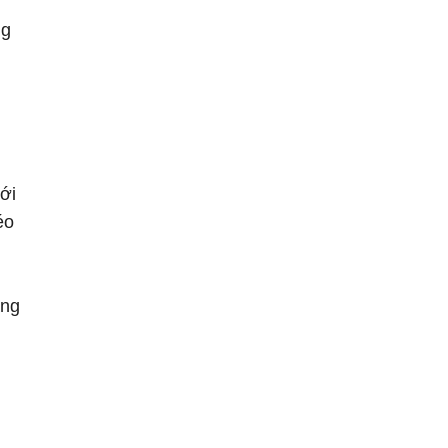
ng
ới
éo
ang
m