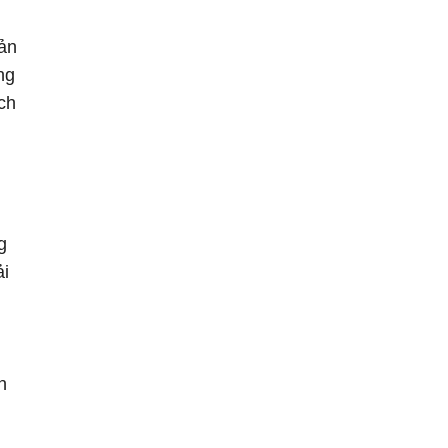
iản
ng
ch
g
ải
n