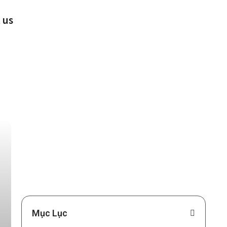
 us
Mục Lục