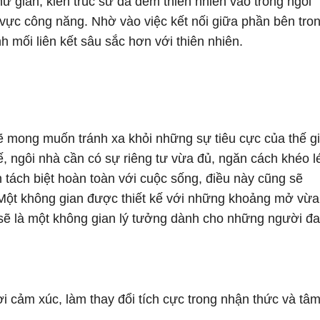
ư giãn, kiến trúc sư đã đem thiên nhiên vào trong ngôi
 vực công năng. Nhờ vào việc kết nối giữa phần bên tro
 mối liên kết sâu sắc hơn với thiên nhiên.
 mong muốn tránh xa khỏi những sự tiêu cực của thế gi
ế, ngôi nhà cần có sự riêng tư vừa đủ, ngăn cách khéo l
 tách biệt hoàn toàn với cuộc sống, điều này cũng sẽ
 Một không gian được thiết kế với những khoảng mở vừa
 sẽ là một không gian lý tưởng dành cho những người đ
ợi cảm xúc, làm thay đổi tích cực trong nhận thức và tâ