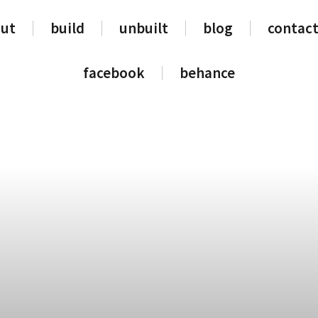
ut
build
unbuilt
blog
contact
facebook
behance