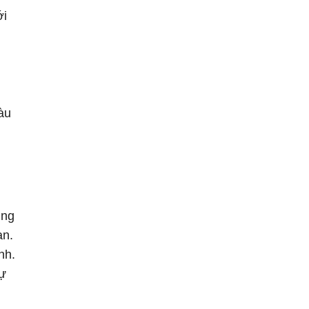
ới
àu
ụng
an.
nh.
tự